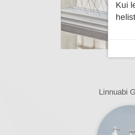
Kui l
heli
Linnuabi G