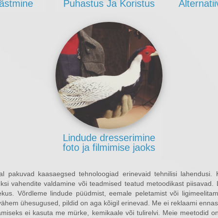
ästmine
Puhastus Ja Koristus
Alternati
Lindude dresserimine
foto ja filmimise jaoks
l pakuvad kaasaegsed tehnoloogiad erinevaid tehnilisi lahendusi. K
ksi vahendite valdamine või teadmised teatud metoodikast piisavad.
ekus. Võrdleme lindude püüdmist, eemale peletamist või ligimeelitami
-vähem ühesugused, pildid on aga kõigil erinevad. Me ei reklaami ennas
miseks ei kasuta me mürke, kemikaale või tulirelvi. Meie meetodid 