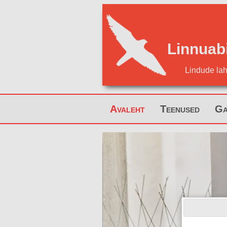
Linnuab
Lindude la
Avaleht
Teenused
Ga