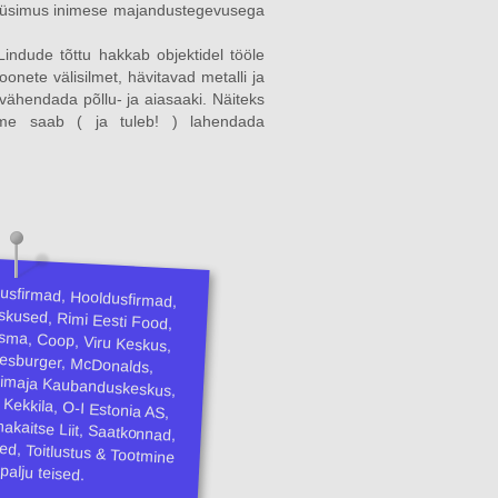
e küsimus inimese majandustegevusega
indude tõttu hakkab objektidel tööle
nete välisilmet, hävitavad metalli ja
 vähendada põllu- ja aiasaaki. Näiteks
eeme saab ( ja tuleb! ) lahendada
dusfirmad, Hooldusfirmad,
eskused, Rimi Eesti Food,
isma, Coop, Viru Keskus,
Hesburger, McDonalds,
stimaja Kaubanduskeskus,
 Kekkila, O-I Estonia AS,
omakaitse Liit, Saatkonnad,
ed, Toitlustus & Tootmine
palju teised.