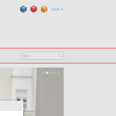
Eesti
▼