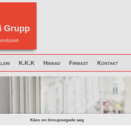
i Grupp
hendused
leri
K.K.K
Hinnad
Firmast
Kontakt
Käes on linnupoegade aeg