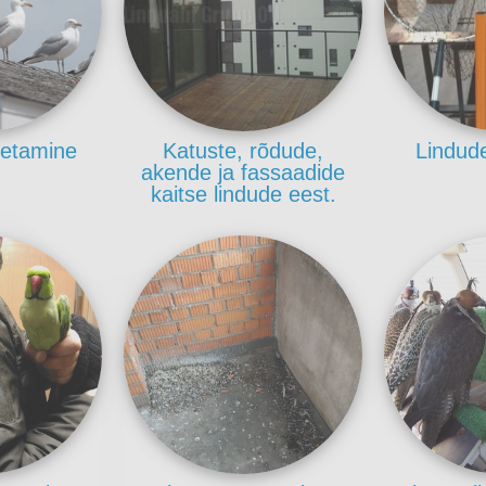
letamine
Katuste, rõdude,
Lindud
akende ja fassaadide
kaitse lindude eest.