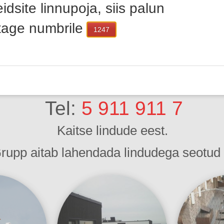
eidsite linnupoja, siis palun
stage numbrile
1247
Tel:
5 911 911 7
Kaitse lindude eest.
rupp aitab lahendada lindudega seotud