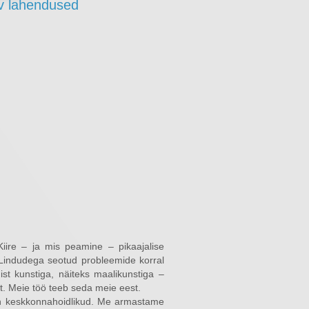
iv lahendused
iire – ja mis peamine – pikaajalise
 Lindudega seotud probleemide korral
st kunstiga, näiteks maalikunstiga –
t. Meie töö teeb seda meie eest.
on keskkonnahoidlikud. Me armastame