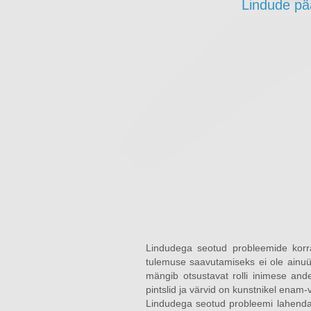
Lindude pä
Lindudega seotud probleemide korra
tulemuse saavutamiseks ei ole ainuü
mängib otsustavat rolli inimese and
pintslid ja värvid on kunstnikel enam
Lindudega seotud probleemi lahenda