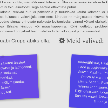
lt ka seda ohtu, mis võib neist tuleneda. Üha sagedamini kerkib esil
damini toiduainetööstusega seotud ettevõtete puhul.
uaineid, rebivad puruks pakendeid ja muudavad kauba kõlbmatuks. L
sa kulutused valeväljakutsete eest. Lindude nn märgistused rikuvad hoo
oodne pinnas erinevate nakkuste levitamiseks. Linnud võivad oluliselt
ega tühjaks kirsipuu või maasikapeenra. Kõiki loetletud probl
hinevad põhjalikel teadmistel lindude bioloogiast ja harjumustest.
Meid valivad:
abi Grupp abiks olla:
Korteriühistud, Hal
Laod ja Logistikak
Selver, Maxima, Pr
Rocca Al Mare, 
Tallinna Sadam, Po
Tallinna Lennujaam,
Riigi Kinnisvara, Lo
Spa Keskused, Tehas
a korteri ühistud.
latsid ja laohooned.
ja sadamad.
oparklad.
ad, põllumajandus
 farmid.
andused.
firmad ja 