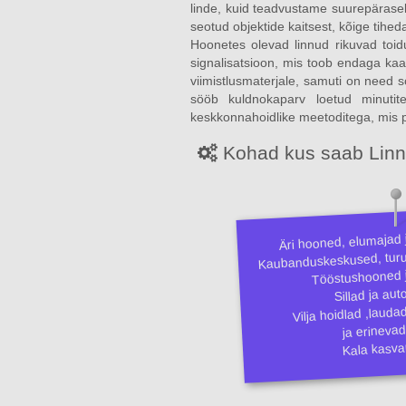
linde, kuid teadvustame suurepärase
seotud objektide kaitsest, kõige tihe
Hoonetes olevad linnud rikuvad toid
signalisatsioon, mis toob endaga kaa
viimistlusmaterjale, samuti on need s
sööb kuldnokaparv loetud minutit
keskkonnahoidlike meetoditega, mis põ
Kohad kus saab Linnu
Äri hooned, elumajad j
Kaubanduskeskused, turup
Tööstushooned 
Sillad ja aut
Vilja hoidlad ,laud
ja erinevad
Kala kasv